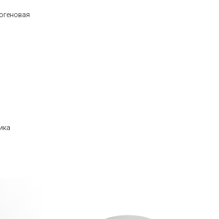
логеновая
ика