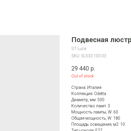
Подвесная люстра
ST Luce
SKU:
SL533.103.03
29 440
р.
Out of stock
Страна: Италия
Коллекция: Odetta
Диаметр, мм: 500
Количество ламп: 3
Мощность лампы, W: 60
Общая мощность, W: 180
Площадь освещения, м2: 10
Тип цоколя: E27