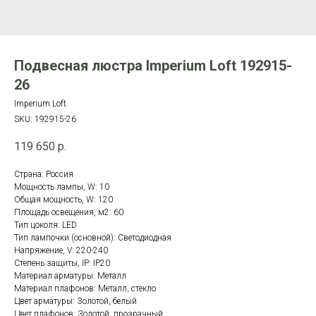
Подвесная люстра Imperium Loft 192915-
26
Imperium Loft
SKU:
192915-26
119 650
р.
Страна: Россия
Мощность лампы, W: 10
Общая мощность, W: 120
Площадь освещения, м2: 60
Тип цоколя: LED
Тип лампочки (основной): Светодиодная
Напряжение, V: 220-240
Степень защиты, IP: IP20
Материал арматуры: Металл
Материал плафонов: Металл, стекло
Цвет арматуры: Золотой, белый
Цвет плафонов: Золотой, прозрачный