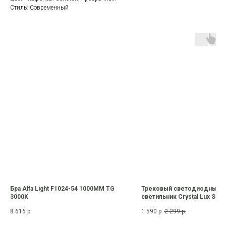
Стиль: Современный
Бра Alfa Light F1024-54 1000MM TG
Трековый светодиодный
3000K
светильник Crystal Lux Spa
0.33 002 12W WH M4000K
8 616
р.
1 590
р.
2 299
р.