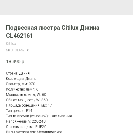
Подвесная люстра Citilux Джина
CL462161
Citilux
SKU:
CL462161
18 490
р.
Страна: Дания
Коллекция: Джина
Диаметр, мм: 370
Количество ламп: 6
Мощность лампы, W: 60
Общая мощность, W: 360
Площадь освещения, м2: 17
Тип цоколя: E14
Тип лампочки (основной): Накаливания
Напряжение, V: 220-240
Степень защиты, IP: IP20
Виды материалов: Металлические