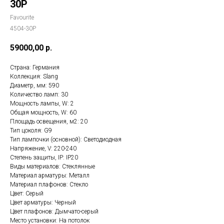
30P
Favourite
4504-30P
59000,00
р.
Страна: Германия
Коллекция: Slang
Диаметр, мм: 590
Количество ламп: 30
Мощность лампы, W: 2
Общая мощность, W: 60
Площадь освещения, м2: 20
Тип цоколя: G9
Тип лампочки (основной): Светодиодная
Напряжение, V: 220-240
Степень защиты, IP: IP20
Виды материалов: Стеклянные
Материал арматуры: Металл
Материал плафонов: Стекло
Цвет: Серый
Цвет арматуры: Черный
Цвет плафонов: Дымчато-серый
Место установки: На потолок