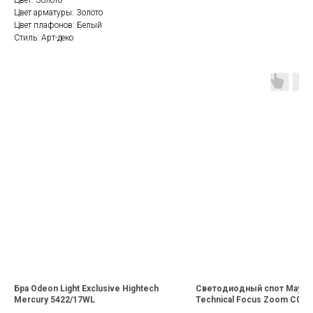
Цвет: Золото
Цвет арматуры: Золото
Цвет плафонов: Белый
Стиль: Арт-деко
Бра Odeon Light Exclusive Hightech
Светодиодный спот Mayton
Mercury 5422/17WL
Technical Focus Zoom C055
L12W4K-Z-B