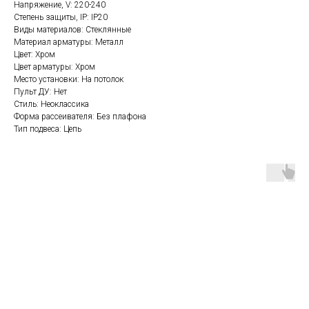
Напряжение, V: 220-240
Степень защиты, IP: IP20
Виды материалов: Стеклянные
Материал арматуры: Металл
Цвет: Хром
Цвет арматуры: Хром
Место установки: На потолок
Пульт ДУ: Нет
Стиль: Неоклассика
Форма рассеивателя: Без плафона
Тип подвеса: Цепь