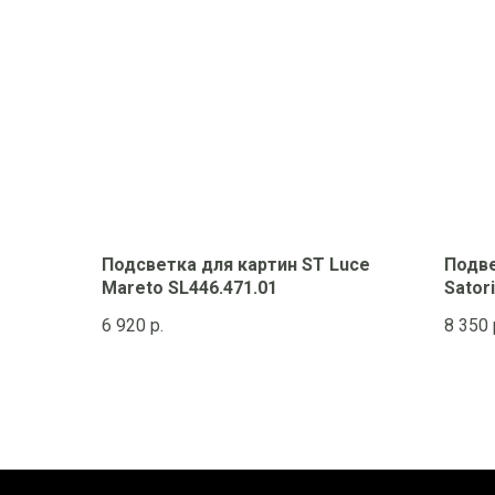
Подсветка для картин ST Luce
Подве
Mareto SL446.471.01
Sator
6 920
р.
8 350