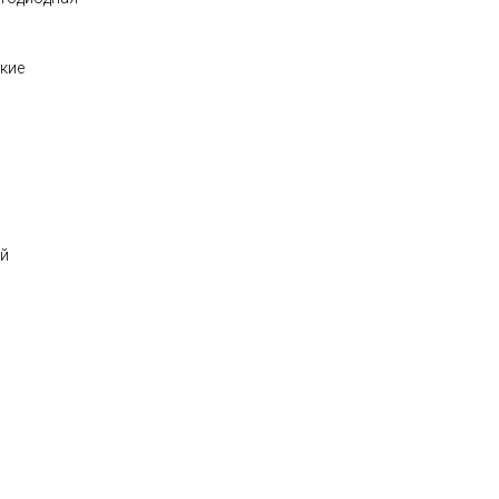
кие
ый