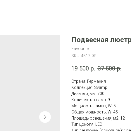
Подвесная люстра
Favourite
SKU:
4517-9P
19 500
р.
37 500
р.
Страна: Германия
Коллекция: Svamp
Диаметр, мм: 700
Количество ламп: 9
Мощность лампы, W: 5
Общая мощность, W: 45
Площадь освещения, м2: 12
Тип цоколя: LED
Тип лампочки (основной): Св