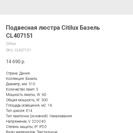
Подвесная люстра Citilux Базель
CL407151
Citilux
SKU:
CL407151
14 690
р.
Страна: Дания
Коллекция: Базель
Диаметр, мм: 510
Количество ламп: 5
Мощность лампы, W: 60
Общая мощность, W: 300
Площадь освещения, м2: 16
Тип цоколя: E14
Тип лампочки (основной): Накаливания
Напряжение, V: 220-240
Степень защиты, IP: IP20
Виды материалов: Текстильные