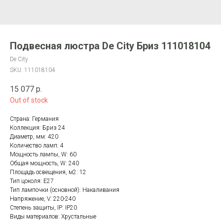
Подвесная люстра De City Бриз 111018104
De City
SKU:
111018104
15 077
р.
Out of stock
Страна: Германия
Коллекция: Бриз 24
Диаметр, мм: 420
Количество ламп: 4
Мощность лампы, W: 60
Общая мощность, W: 240
Площадь освещения, м2: 12
Тип цоколя: E27
Тип лампочки (основной): Накаливания
Напряжение, V: 220-240
Степень защиты, IP: IP20
Виды материалов: Хрустальные