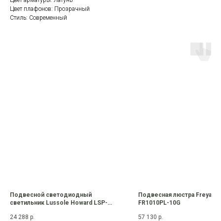
Цвет арматуры: Латунь
Цвет плафонов: Прозрачный
Стиль: Современный
Подвесной светодиодный
Подвесная люстра Freya Mi
светильник Lussole Howard LSP-
FR1010PL-10G
7349
24 288
р.
57 130
р.