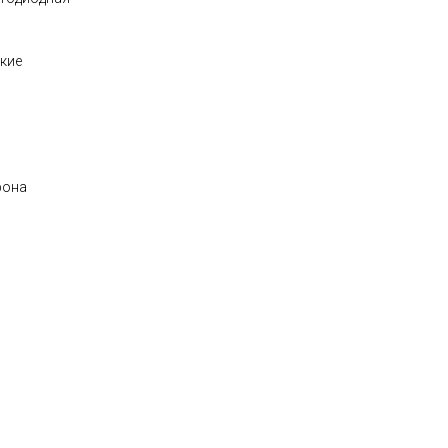
кие
фона