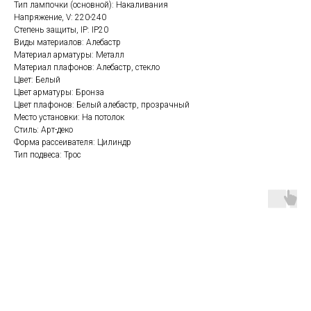
Тип лампочки (основной): Накаливания
Напряжение, V: 220-240
Степень защиты, IP: IP20
Виды материалов: Алебастр
Материал арматуры: Металл
Материал плафонов: Алебастр, стекло
Цвет: Белый
Цвет арматуры: Бронза
Цвет плафонов: Белый алебастр, прозрачный
Место установки: На потолок
Стиль: Арт-деко
Форма рассеивателя: Цилиндр
Тип подвеса: Трос